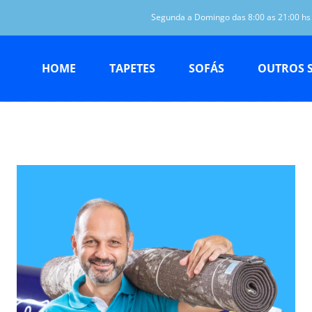
Segunda a Domingo das 8:00 as 21:00 hs
HOME
TAPETES
SOFÁS
OUTROS 
anderia de tap