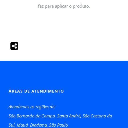
faz para aplicar o produto.
ÁREAS DE ATENDIMENTO
Atendemos as regiões de:
São Bernardo do Campo, Santo André, São Caetano do
Sul, Mauá, Diadema, São Paulo.