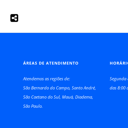
ÁREAS DE ATENDIMENTO
HORÁRI
Atendemos as regiões de:
Segunda 
São Bernardo do Campo, Santo André,
das 8:00 
São Caetano do Sul, Mauá, Diadema,
São Paulo.