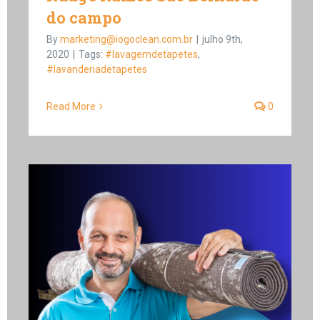
do campo
By
marketing@iogoclean.com.br
|
julho 9th,
2020
|
Tags:
#lavagemdetapetes
,
#lavanderiadetapetes
Read More
0