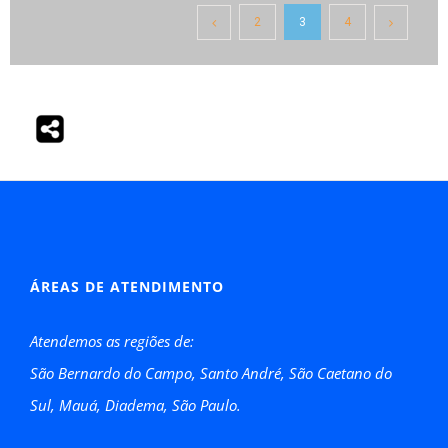
2
3
4
ÁREAS DE ATENDIMENTO
Atendemos as regiões de:
São Bernardo do Campo, Santo André, São Caetano do
Sul, Mauá, Diadema, São Paulo.