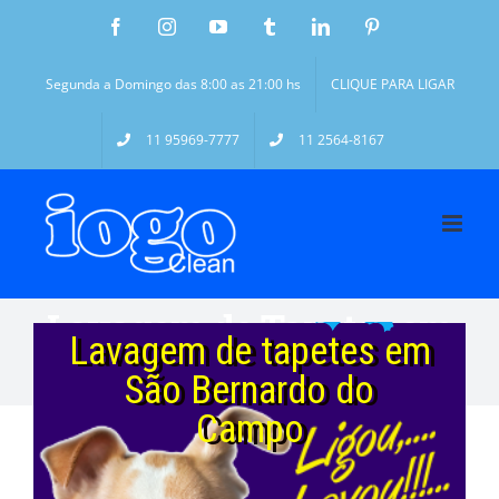
Segunda a Domingo das 8:00 as 21:00 hs
CLIQUE PARA LIGAR
11 95969-7777
11 2564-8167
Lavagem de Tapetes em
Lavagem de tapetes em
São Bernardo do Campo
São Bernardo do
Campo