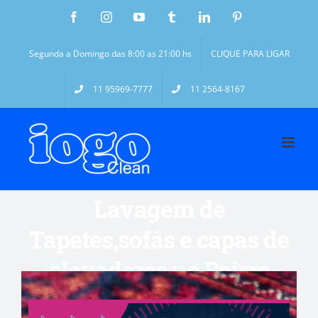
Segunda a Domingo das 8:00 as 21:00 hs
CLIQUE PARA LIGAR
11 95969-7777
11 2564-8167
Lavagem de
Tapetes,sofás e capas de
elevadores no Bairro
Moema-SP